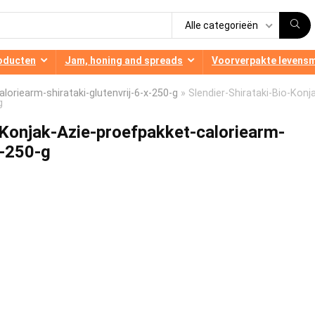
Alle categorieën
oducten
Jam, honing and spreads
Voorverpakte levens
loriearm-shirataki-glutenvrij-6-x-250-g
»
Slendier-Shirataki-Bio-Konj
g
-Konjak-Azie-proefpakket-caloriearm-
x-250-g