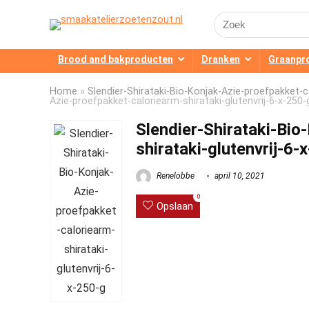
Search
for:
Brood and bakproducten
Dranken
Graanpr
Home
»
Slendier-Shirataki-Bio-Konjak-Azie-proefpakket-ca
Azie-proefpakket-caloriearm-shirataki-glutenvrij-6-x-250-
Slendier-Shirataki-Bio
shirataki-glutenvrij-6-
Renelobbe
april 10, 2021
0
Opslaan