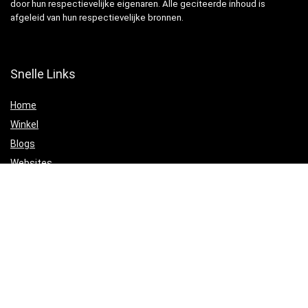
door hun respectievelijke eigenaren. Alle geciteerde inhoud is
afgeleid van hun respectievelijke bronnen.
Snelle Links
Home
Winkel
Blogs
Websites
Verklaringen
Privacybeleid
algemene voorwaarden
Openbaarmaking van filialen