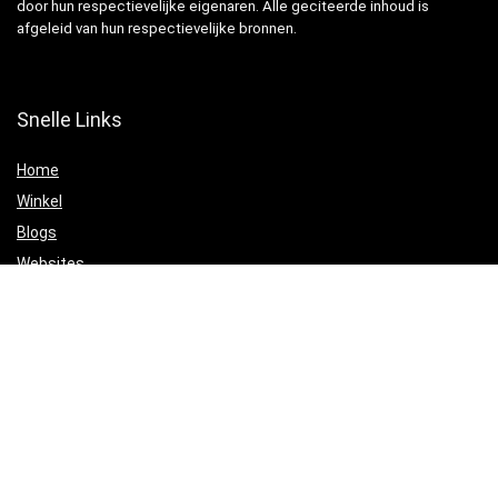
door hun respectievelijke eigenaren. Alle geciteerde inhoud is
afgeleid van hun respectievelijke bronnen.
Snelle Links
Home
Winkel
Blogs
Websites
Verklaringen
Privacybeleid
algemene voorwaarden
Openbaarmaking van filialen