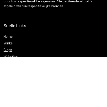
door hun respectievelijke eigenaren. Alle geciteerde inhoud is
afgeleid van hun respectievelijke bronnen.
Snelle Links
Home
Winkel
Blogs
Websites
Verklaringen
Privacybeleid
algemene voorwaarden
Openbaarmaking van filialen