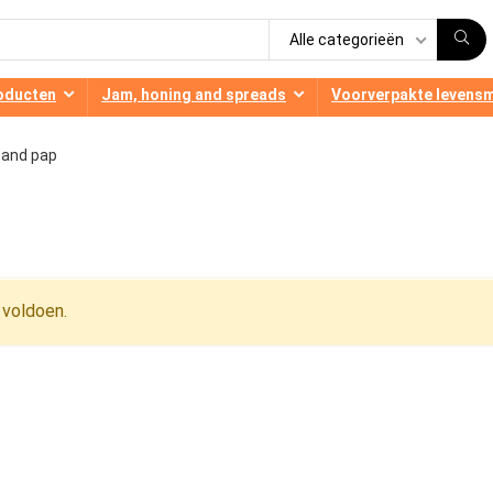
Alle categorieën
oducten
Jam, honing and spreads
Voorverpakte levens
 and pap
 voldoen.