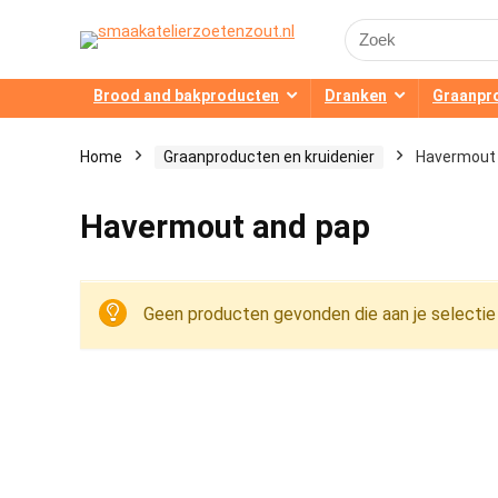
Search
for:
Brood and bakproducten
Dranken
Graanpr
Home
Graanproducten en kruidenier
Havermout
Havermout and pap
Geen producten gevonden die aan je selectie