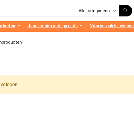
Alle categorieën
oducten
Jam, honing and spreads
Voorverpakte levens
nproducten
 voldoen.