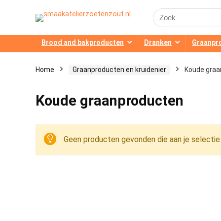
Search
for:
Brood and bakproducten
Dranken
Graanpr
Home
Graanproducten en kruidenier
Koude graa
Koude graanproducten
Geen producten gevonden die aan je selectie