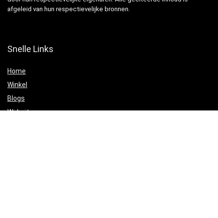
afgeleid van hun respectievelijke bronnen.
Snelle Links
Home
Winkel
Blogs
Websites
Verklaringen
Privacybeleid
algemene voorwaarden
Openbaarmaking van filialen