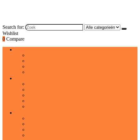
Search for:
Wishlist
0
Compare
Brood and bakproducten
Brood
Koeken
Cakes and taarten
Desserts
Dranken
Frisdranken
Cocktailmixers
IJsthee and limonade
Warme chocolademelk and moutdranken
Sportdranken
Graanproducten
Graan- and snackrepen
Havermout and pap
Koude graanproducten
Cadeaumanden and gourmetgeschenken