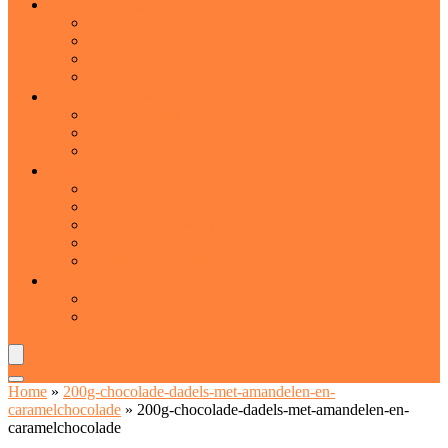
Jam, honing and spreads
Chocopasta’s
Notenpasta’s
Vruchtenspreads
Honing
Voorverpakte levensmiddelen
Kant-en-klaarmaaltijden
Vis and zeevruchten
Pasta
Snacks
Chips
Chocolade
Snoep and kauwgom
Tussendoortjes
Gedroogde vruchten and groenten
Zuivelproducten
Zuiveldranken
Melk and melkvervangers
Home
»
200g-chocolade-dadels-met-amandelen-en-
caramelchocolade
»
200g-chocolade-dadels-met-amandelen-en-
caramelchocolade