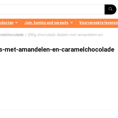
oducten
Jam, honing and spreads
Voorverpakte levens
amelchocolade
»
200g-chocolade-dadels-met-amandelen-en-
s-met-amandelen-en-caramelchocolade