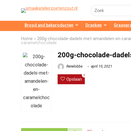
Search
for:
Brood and bakproducten
Dranken
Graanpr
Home
»
200g-chocolade-dadels-met-amandelen-en-car
caramelchocolade
200g-chocolade-dadel
Renelobbe
april 10, 2021
0
Opslaan