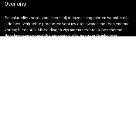
Over ons
Smaakatelierzoetenzout is een bij Amazon aangesloten website die
u de best verkochte producten voor uw etenswaren met een enorme
korting biedt. Alle afbeeldingen zijn auteursrechtelijk beschermd
door hun respectievelijke eigenaren. Alle geciteerde inhoud is
afgeleid van hun respectievelijke bronnen.
Snelle Links
Home
Winkel
Blogs
Websites
Verklaringen
Privacybeleid