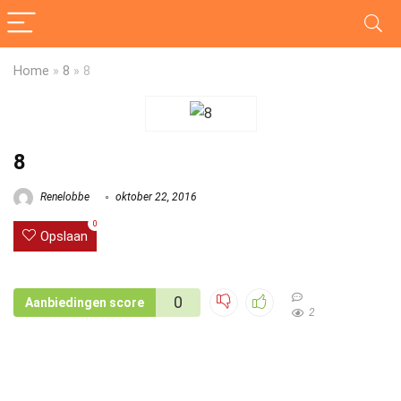
Home
»
8
»
8
8
Renelobbe
oktober 22, 2016
0
Opslaan
0
Aanbiedingen score
2