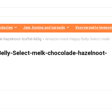
oducten
Jam, honing and spreads
Voorverpakte levens
e-hazelnoot-truffel-665g
»
Amazon-merk-Happy-Belly-Select-melk-
lly-Select-melk-chocolade-hazelnoot-