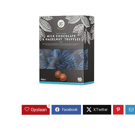
0
Opslaan