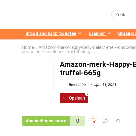
Search
for:
Brood and bakproducten
Dranken
Graanpr
Home
»
Amazon-merk-Happy-Belly-Select-melk-chocolad
chocolade-hazelnoot-truffel-665g
Amazon-merk-Happy-Be
truffel-665g
Renelobbe
april 11, 2021
0
Opslaan
0
Aanbiedingen score