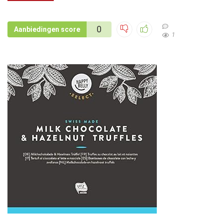
0
Aanbiedingen score
1