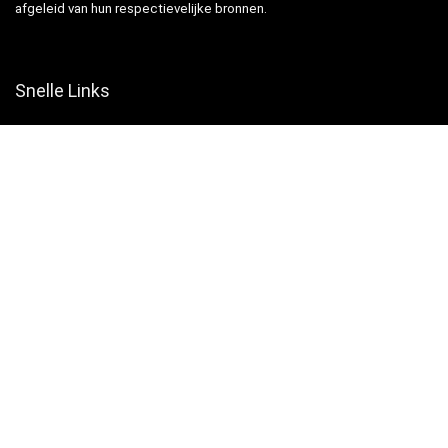
afgeleid van hun respectievelijke bronnen.
Snelle Links
Home
Winkel
Blogs
Websites
Verklaringen
Privacybeleid
algemene voorwaarden
Openbaarmaking van filialen