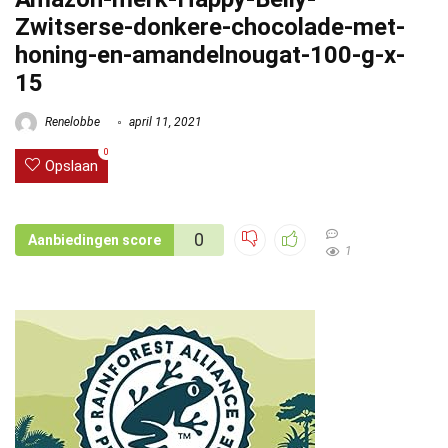
Zwitserse-donkere-chocolade-met-
honing-en-amandelnougat-100-g-x-
15
Renelobbe
april 11, 2021
0
Opslaan
0
Aanbiedingen score
1