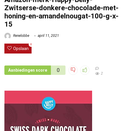
Zwitserse-donkere-chocolade-met-
honing-en-amandelnougat-100-g-x-
15
Renelobbe
april 11, 2021
0
Opslaan
0
Aanbiedingen score
2