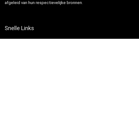
afgeleid van hun respectievelijke bronnen.
Snelle Links
Home
Winkel
Blogs
Websites
Verklaringen
Privacybeleid
algemene voorwaarden
Openbaarmaking van filialen