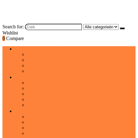
Search for:
Wishlist
0
Compare
Brood and bakproducten
Brood
Koeken
Cakes and taarten
Desserts
Dranken
Frisdranken
Cocktailmixers
IJsthee and limonade
Warme chocolademelk and moutdranken
Sportdranken
Graanproducten
Graan- and snackrepen
Havermout and pap
Koude graanproducten
Cadeaumanden and gourmetgeschenken