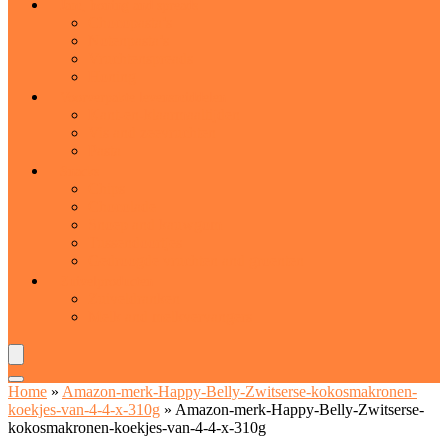
Jam, honing and spreads
Chocopasta’s
Notenpasta’s
Vruchtenspreads
Honing
Voorverpakte levensmiddelen
Kant-en-klaarmaaltijden
Vis and zeevruchten
Pasta
Snacks
Chips
Chocolade
Snoep and kauwgom
Tussendoortjes
Gedroogde vruchten and groenten
Zuivelproducten
Zuiveldranken
Melk and melkvervangers
Home
»
Amazon-merk-Happy-Belly-Zwitserse-kokosmakronen-
koekjes-van-4-4-x-310g
»
Amazon-merk-Happy-Belly-Zwitserse-
kokosmakronen-koekjes-van-4-4-x-310g