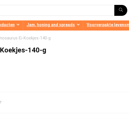
oducten
Jam, honing and spreads
Voorverpakte levens
inosaurus-Ei-Koekjes-140-g
-Koekjes-140-g
7