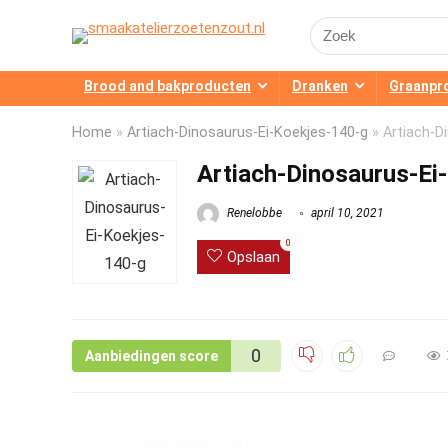
Search
for:
Brood and bakproducten
Dranken
Graanpr
Home
»
Artiach-Dinosaurus-Ei-Koekjes-140-g
»
Artiach-D
Artiach-Dinosaurus-Ei
Renelobbe
april 10, 2021
0
Opslaan
0
Aanbiedingen score