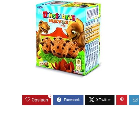
0
Opslaan