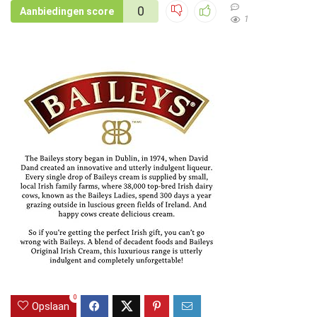
0
Aanbiedingen score
1
0
Opslaan