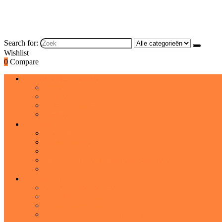
Search for:
Wishlist
0
Compare
Brood and bakproducten
Brood
Koeken
Cakes and taarten
Desserts
Dranken
Frisdranken
Cocktailmixers
IJsthee and limonade
Warme chocolademelk and moutdranken
Sportdranken
Graanproducten
Graan- and snackrepen
Havermout and pap
Koude graanproducten
Cadeaumanden and gourmetgeschenken