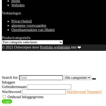
Blogs
Websites
Verklaringen
Privacybeleid
algemene voorwaarden
Openbaarmaking van filialen
Productcategorieën
© 2021 Ontworpen door
Portfolio webdesign
met ❤️
Search for:
Inloggen
Gebruikersnaam
Wachtwoord
Wachtwoord Vergeten?
Onthoud Inloggegevens
Login