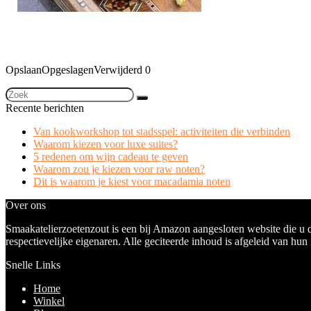
Opslaan
Opgeslagen
Verwijderd
0
Recente berichten
Van kookworkshop tot stadsspel: activiteiten die verbinden
Waarom kiezen voor luxe suites?
5 redenen om wijn cadeau te geven
Waarom zou je kiezen voor raw noten?
Dit is waarom je kiest voor macadamia noten
Over ons
Smaakatelierzoetenzout is een bij Amazon aangesloten website die u 
respectievelijke eigenaren. Alle geciteerde inhoud is afgeleid van hun
Snelle Links
Home
Winkel