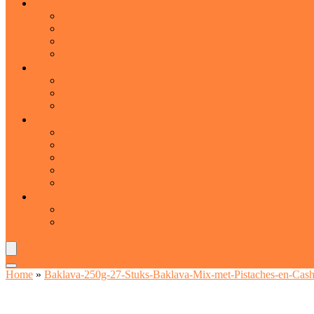
Jam, honing and spreads
Chocopasta’s
Notenpasta’s
Vruchtenspreads
Honing
Voorverpakte levensmiddelen
Kant-en-klaarmaaltijden
Vis and zeevruchten
Pasta
Snacks
Chips
Chocolade
Snoep and kauwgom
Tussendoortjes
Gedroogde vruchten and groenten
Zuivelproducten
Zuiveldranken
Melk and melkvervangers
Home
»
Baklava-250g-27-Stuks-Baklava-Mix-met-Pistaches-en-Cas