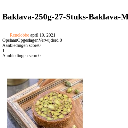
Baklava-250g-27-Stuks-Baklava-M
Renelobbe
april 10, 2021
Opslaan
Opgeslagen
Verwijderd
0
Aanbiedingen score
0
1
Aanbiedingen score
0