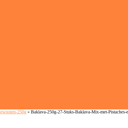
hewnoten-250g
»
Baklava-250g-27-Stuks-Baklava-Mix-met-Pistaches