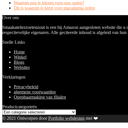
Waarom zou je kiezen voor raw noten?
Dit is waarom je kiest voor macadamia noten
Over ons
Smaakatelierzoetenzout is een bij Amazon aangesloten website die u 
respectievelijke eigenaren. Alle geciteerde inhoud is afgeleid van hun
Snelle Links
Home
Winkel
Blogs
Websites
Verklaringen
Privacybeleid
algemene voorwaarden
Openbaarmaking van filialen
Productcategorieën
© 2021 Ontworpen door
Portfolio webdesign
met ❤️