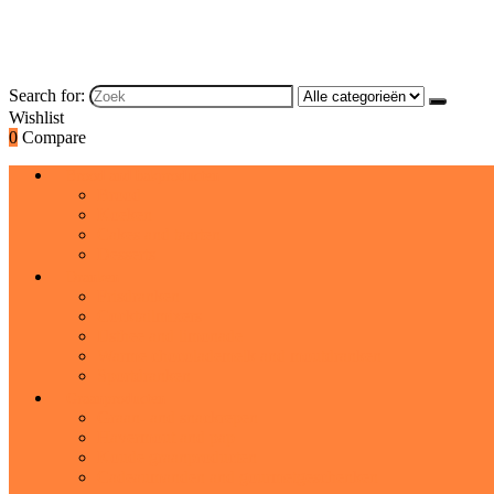
Search for:
Wishlist
0
Compare
Brood and bakproducten
Brood
Koeken
Cakes and taarten
Desserts
Dranken
Frisdranken
Cocktailmixers
IJsthee and limonade
Warme chocolademelk and moutdranken
Sportdranken
Graanproducten
Graan- and snackrepen
Havermout and pap
Koude graanproducten
Cadeaumanden and gourmetgeschenken