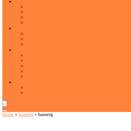
Jam, honing and spreads
Chocopasta’s
Notenpasta’s
Vruchtenspreads
Honing
Voorverpakte levensmiddelen
Kant-en-klaarmaaltijden
Vis and zeevruchten
Pasta
Snacks
Chips
Chocolade
Snoep and kauwgom
Tussendoortjes
Gedroogde vruchten and groenten
Zuivelproducten
Zuiveldranken
Melk and melkvervangers
Home
»
bannerg
»
bannerg