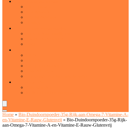
Jam, honing and spreads
Chocopasta’s
Notenpasta’s
Vruchtenspreads
Honing
Voorverpakte levensmiddelen
Kant-en-klaarmaaltijden
Vis and zeevruchten
Pasta
Snacks
Chips
Chocolade
Snoep and kauwgom
Tussendoortjes
Gedroogde vruchten and groenten
Zuivelproducten
Zuiveldranken
Melk and melkvervangers
Home
»
Bio-Duindoornpoeder-35g-Rijk-aan-Omega-7-Vitamine-A-
en-Vitamine-E-Rauw-Glutenvrij
»
Bio-Duindoornpoeder-35g-Rijk-
aan-Omega-7-Vitamine-A-en-Vitamine-E-Rauw-Glutenvrij