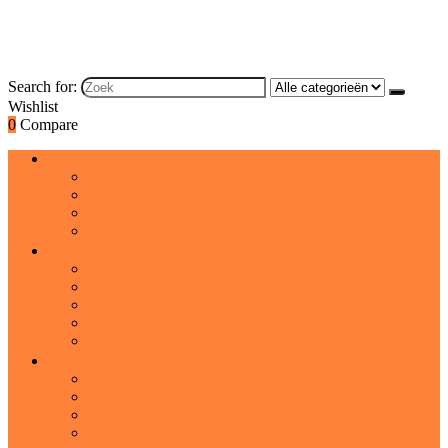
Search for:
Wishlist
0
Compare
Brood and bakproducten
Brood
Koeken
Cakes and taarten
Desserts
Dranken
Frisdranken
Cocktailmixers
IJsthee and limonade
Warme chocolademelk and moutdranken
Sportdranken
Graanproducten
Graan- and snackrepen
Havermout and pap
Koude graanproducten
Cadeaumanden and gourmetgeschenken