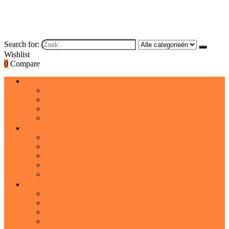
Search for:
Wishlist
0
Compare
Brood and bakproducten
Brood
Koeken
Cakes and taarten
Desserts
Dranken
Frisdranken
Cocktailmixers
IJsthee and limonade
Warme chocolademelk and moutdranken
Sportdranken
Graanproducten
Graan- and snackrepen
Havermout and pap
Koude graanproducten
Cadeaumanden and gourmetgeschenken