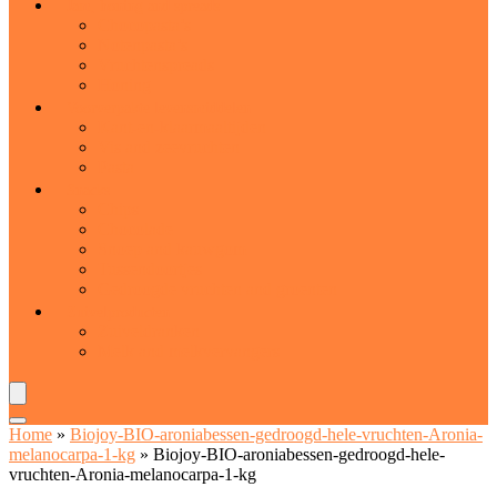
Jam, honing and spreads
Chocopasta’s
Notenpasta’s
Vruchtenspreads
Honing
Voorverpakte levensmiddelen
Kant-en-klaarmaaltijden
Vis and zeevruchten
Pasta
Snacks
Chips
Chocolade
Snoep and kauwgom
Tussendoortjes
Gedroogde vruchten and groenten
Zuivelproducten
Zuiveldranken
Melk and melkvervangers
Home
»
Biojoy-BIO-aroniabessen-gedroogd-hele-vruchten-Aronia-
melanocarpa-1-kg
»
Biojoy-BIO-aroniabessen-gedroogd-hele-
vruchten-Aronia-melanocarpa-1-kg