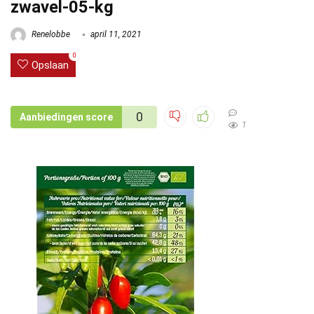
zwavel-05-kg
Renelobbe
april 11, 2021
0
Opslaan
0
Aanbiedingen score
1