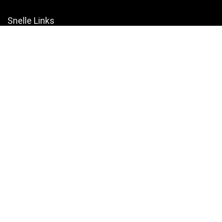
Snelle Links
Home
Winkel
Blogs
Websites
Verklaringen
Privacybeleid
algemene voorwaarden
Openbaarmaking van filialen
Productcategorieën