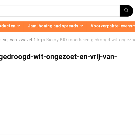
oducten
Jam, honing and spreads
Voorverpakte levens
vrij-van-zwavel-1-kg
»
Biojoy-BIO-moerbeien-gedroogd-wit-ongezo
gedroogd-wit-ongezoet-en-vrij-van-