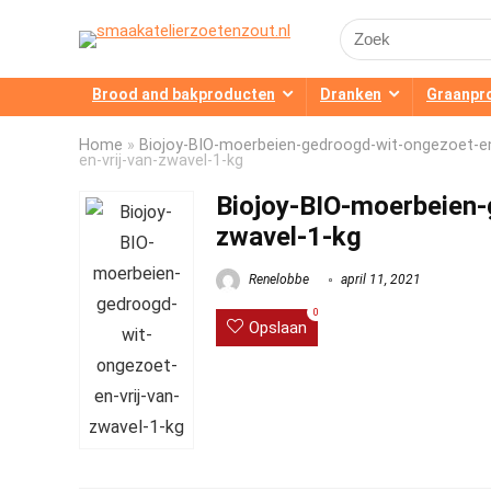
Search
for:
Brood and bakproducten
Dranken
Graanpr
Home
»
Biojoy-BIO-moerbeien-gedroogd-wit-ongezoet-en-
en-vrij-van-zwavel-1-kg
Biojoy-BIO-moerbeien-
zwavel-1-kg
Renelobbe
april 11, 2021
0
Opslaan