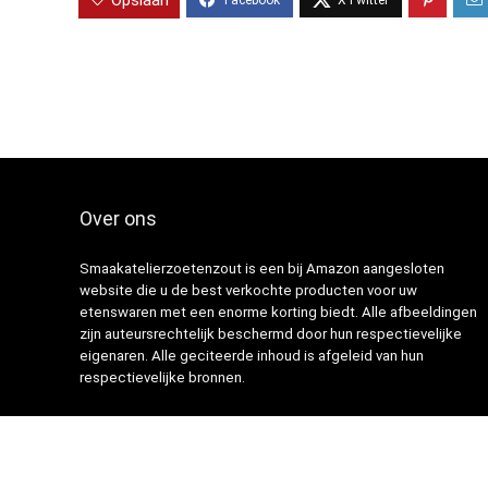
Opslaan
Over ons
Smaakatelierzoetenzout is een bij Amazon aangesloten
website die u de best verkochte producten voor uw
etenswaren met een enorme korting biedt. Alle afbeeldingen
zijn auteursrechtelijk beschermd door hun respectievelijke
eigenaren. Alle geciteerde inhoud is afgeleid van hun
respectievelijke bronnen.
© 2021 Ontworpen door
Portfolio webdesign
met ❤️