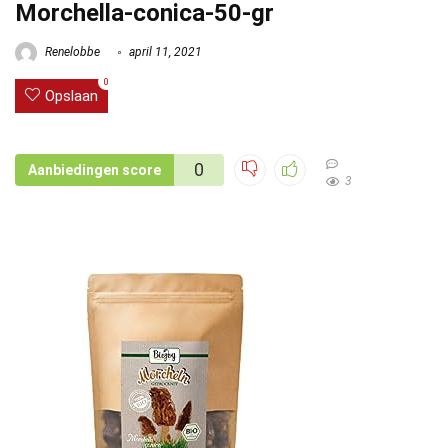
Morchella-conica-50-gr
Renelobbe
april 11, 2021
0
Opslaan
0
Aanbiedingen score
3