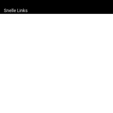
Snelle Links
Home
Winkel
Blogs
Websites
Verklaringen
Privacybeleid
algemene voorwaarden
Openbaarmaking van filialen
Productcategorieën