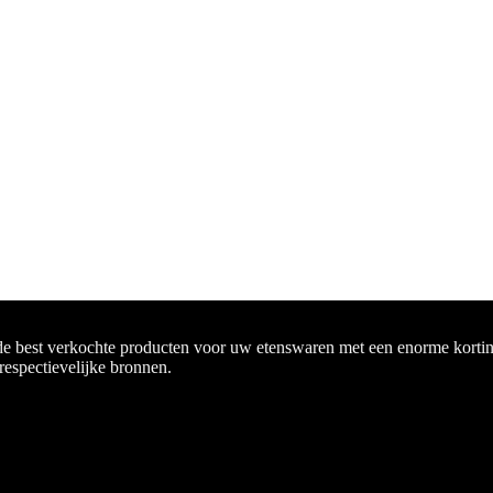
de best verkochte producten voor uw etenswaren met een enorme korting
 respectievelijke bronnen.