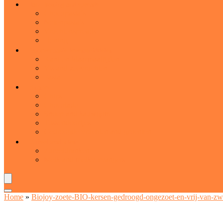
Jam, honing and spreads
Chocopasta’s
Notenpasta’s
Vruchtenspreads
Honing
Voorverpakte levensmiddelen
Kant-en-klaarmaaltijden
Vis and zeevruchten
Pasta
Snacks
Chips
Chocolade
Snoep and kauwgom
Tussendoortjes
Gedroogde vruchten and groenten
Zuivelproducten
Zuiveldranken
Melk and melkvervangers
Home
»
Biojoy-zoete-BIO-kersen-gedroogd-ongezoet-en-vrij-van-zw