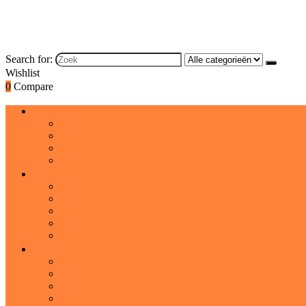
Search for:
Wishlist
0
Compare
Brood and bakproducten
Brood
Koeken
Cakes and taarten
Desserts
Dranken
Frisdranken
Cocktailmixers
IJsthee and limonade
Warme chocolademelk and moutdranken
Sportdranken
Graanproducten
Graan- and snackrepen
Havermout and pap
Koude graanproducten
Cadeaumanden and gourmetgeschenken