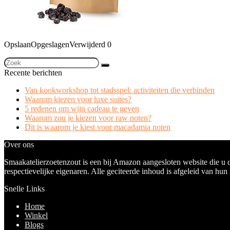
Opslaan
Opgeslagen
Verwijderd
0
Recente berichten
Van kookworkshop tot stadsspel: activiteiten die verbinden
Waarom kiezen voor luxe suites?
5 redenen om wijn cadeau te geven
Waarom zou je kiezen voor raw noten?
Dit is waarom je kiest voor macadamia noten
Over ons
Smaakatelierzoetenzout is een bij Amazon aangesloten website die u 
respectievelijke eigenaren. Alle geciteerde inhoud is afgeleid van hun
Snelle Links
Home
Winkel
Blogs