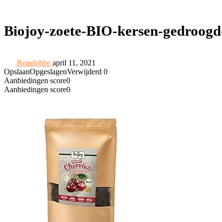
Biojoy-zoete-BIO-kersen-gedroogd
Renelobbe
april 11, 2021
Opslaan
Opgeslagen
Verwijderd
0
Aanbiedingen score
0
Aanbiedingen score
0