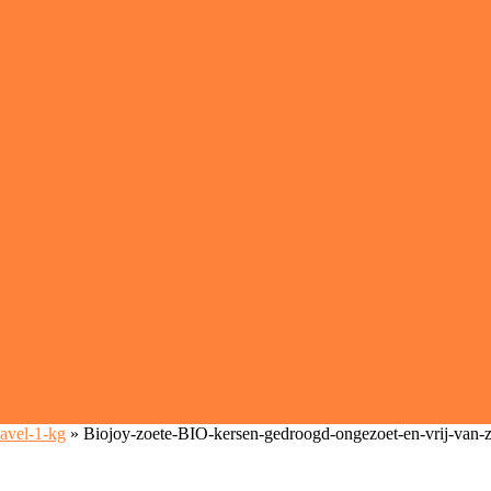
avel-1-kg
»
Biojoy-zoete-BIO-kersen-gedroogd-ongezoet-en-vrij-van-