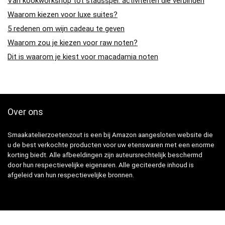
Van kookworkshop tot stadsspel: activiteiten die verbinden
Waarom kiezen voor luxe suites?
5 redenen om wijn cadeau te geven
Waarom zou je kiezen voor raw noten?
Dit is waarom je kiest voor macadamia noten
Over ons
Smaakatelierzoetenzout is een bij Amazon aangesloten website die
u de best verkochte producten voor uw etenswaren met een enorme
korting biedt. Alle afbeeldingen zijn auteursrechtelijk beschermd
door hun respectievelijke eigenaren. Alle geciteerde inhoud is
afgeleid van hun respectievelijke bronnen.
Snelle Links