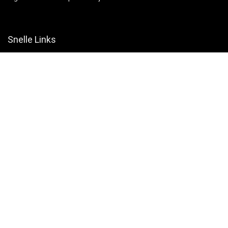
Snelle Links
Home
Winkel
Blogs
Websites
Verklaringen
Privacybeleid
algemene voorwaarden
Openbaarmaking van filialen