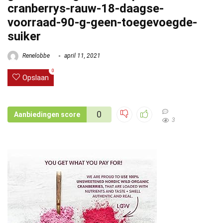
cranberrys-rauw-18-daagse-
voorraad-90-g-geen-toegevoegde-
suiker
Renelobbe
april 11, 2021
0
Opslaan
0
Aanbiedingen score
3