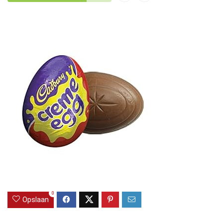
0
Opslaan