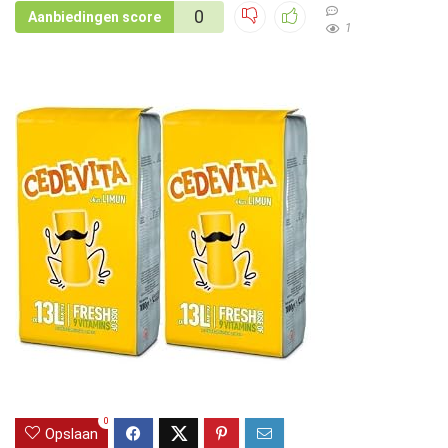
0
Aanbiedingen score
1
0
Opslaan