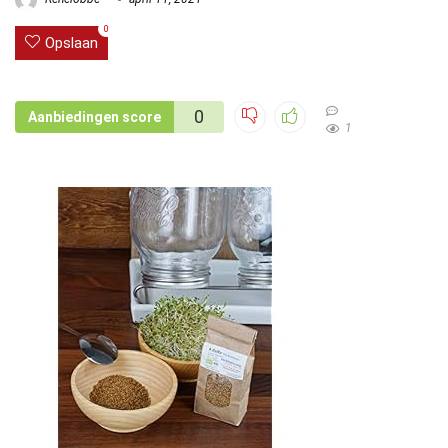
0
Opslaan
0
Aanbiedingen score
1