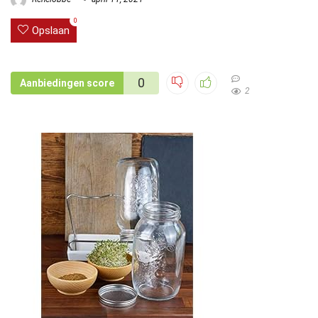
0
Opslaan
0
Aanbiedingen score
2