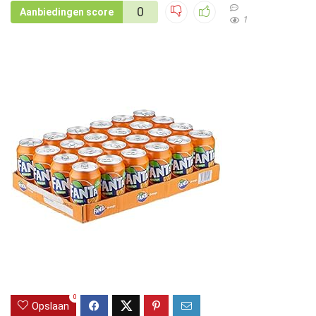
0
Aanbiedingen score
1
0
Opslaan