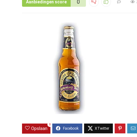
0
Aanbiedingen score
0
Opslaan