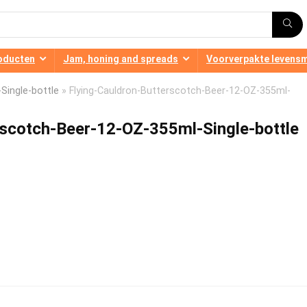
oducten
Jam, honing and spreads
Voorverpakte levens
Single-bottle
»
Flying-Cauldron-Butterscotch-Beer-12-OZ-355ml-
rscotch-Beer-12-OZ-355ml-Single-bottle