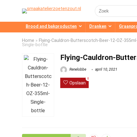
Search
for:
Brood and bakproducten
Dranken
Graanpr
Home
»
Flying-Cauldron-Butterscotch-Beer-12-OZ-355ml-
Single-bottle
Flying-Cauldron-Butte
Renelobbe
april 10, 2021
0
Opslaan