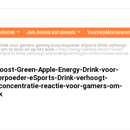
oducten
Jam, honing and spreads
Voorverpakte levens
Drink-voor-gamers-gaming-boosterpoeder-eSports-Drink-verhoogt-
-om-te-leren-of-op-het-werk
»
Frag-Energy-Gaming-Boost-Green-
eSports-Drink-verhoogt-uithoudingsvermogen-concentratie-reactie-
oost-Green-Apple-Energy-Drink-voor-
rpoeder-eSports-Drink-verhoogt-
concentratie-reactie-voor-gamers-om-
k