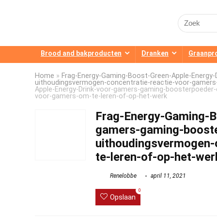
Search
for:
Brood and bakproducten
Dranken
Graanpr
Home
»
Frag-Energy-Gaming-Boost-Green-Apple-Energy-
uithoudingsvermogen-concentratie-reactie-voor-gamers
Apple-Energy-Drink-voor-gamers-gaming-boosterpoeder-
voor-gamers-om-te-leren-of-op-het-werk
Frag-Energy-Gaming-B
gamers-gaming-booste
uithoudingsvermogen-
te-leren-of-op-het-wer
Renelobbe
april 11, 2021
0
Opslaan