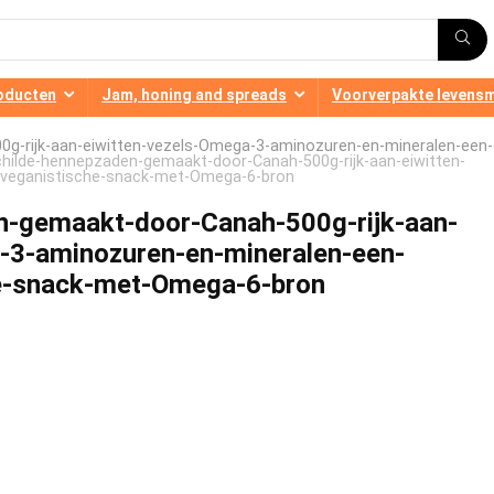
oducten
Jam, honing and spreads
Voorverpakte levens
g-rijk-aan-eiwitten-vezels-Omega-3-aminozuren-en-mineralen-een-
hilde-hennepzaden-gemaakt-door-Canah-500g-rijk-aan-eiwitten-
-veganistische-snack-met-Omega-6-bron
n-gemaakt-door-Canah-500g-rijk-aan-
-3-aminozuren-en-mineralen-een-
e-snack-met-Omega-6-bron