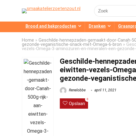
Search
for:
Brood and bakproducten
Dranken
Graanpr
Home
»
Geschilde-hennepzaden-gemaakt-door-Canah-500
gezonde-veganistische-snack-met-Omega-6-bron
»
Gesc
vezels-Omega-3-aminozuren-en-mineralen-een-gezonde
Geschilde-hennepzade
eiwitten-vezels-Omega
gezonde-veganistisch
Renelobbe
april 11, 2021
0
Opslaan