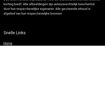
korting biedt. Alle afbeeldingen zijn auteursrechtelijk beschermd
door hun respectievelijke eigenaren. Alle geciteerde inhoud is
afgeleid van hun respectievelijke bronnen.
Snelle Links
Home
Winkel
Blogs
Websites
Verklaringen
Privacybeleid
algemene voorwaarden
Openbaarmaking van filialen