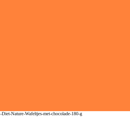
-Diet-Nature-Wafeltjes-met-chocolade-180-g