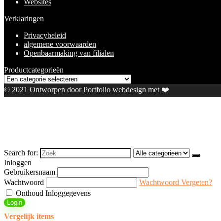
Websites
Verklaringen
Privacybeleid
algemene voorwaarden
Openbaarmaking van filialen
Productcategorieën
© 2021 Ontworpen door
Portfolio webdesign
met ❤️
Search for:
Inloggen
Gebruikersnaam
Wachtwoord
Wachtwoord Vergeten?
Onthoud Inloggegevens
Login
Vergelijk items