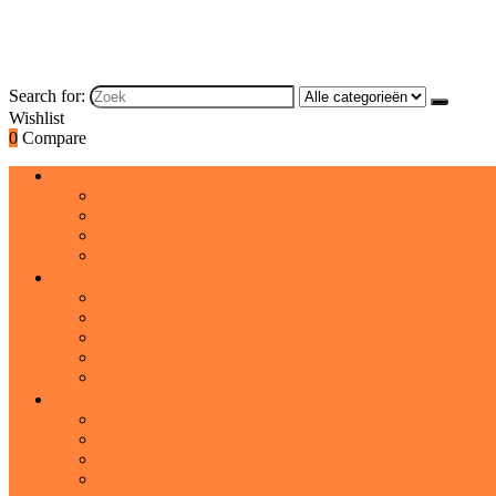
Search for:
Wishlist
0
Compare
Brood and bakproducten
Brood
Koeken
Cakes and taarten
Desserts
Dranken
Frisdranken
Cocktailmixers
IJsthee and limonade
Warme chocolademelk and moutdranken
Sportdranken
Graanproducten
Graan- and snackrepen
Havermout and pap
Koude graanproducten
Cadeaumanden and gourmetgeschenken