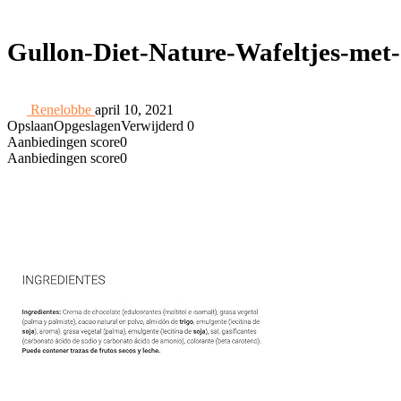
Gullon-Diet-Nature-Wafeltjes-met
Renelobbe
april 10, 2021
Opslaan
Opgeslagen
Verwijderd
0
Aanbiedingen score
0
Aanbiedingen score
0