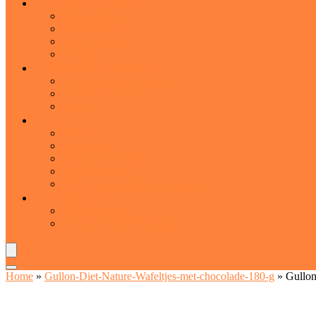
Jam, honing and spreads
Chocopasta’s
Notenpasta’s
Vruchtenspreads
Honing
Voorverpakte levensmiddelen
Kant-en-klaarmaaltijden
Vis and zeevruchten
Pasta
Snacks
Chips
Chocolade
Snoep and kauwgom
Tussendoortjes
Gedroogde vruchten and groenten
Zuivelproducten
Zuiveldranken
Melk and melkvervangers
Home
»
Gullon-Diet-Nature-Wafeltjes-met-chocolade-180-g
»
Gullon