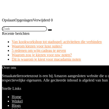
Opslaan
Opgeslagen
Verwijderd
0
Recente berichten
Van kookworkshop tot stadsspel: activiteiten die verbinden
Waarom kiezen voor luxe suites?
5 redenen om wijn cadeau te geven
Waarom zou je kiezen voor raw noten?
Dit is waarom je kiest voor macadamia noten
Over ons
Smaakatelierzoetenzout is een bij Amazon aangesloten website die u 
respectievelijke eigenaren. Alle geciteerde inhoud is afgeleid van hun
Snelle Links
Home
Winkel
Blogs