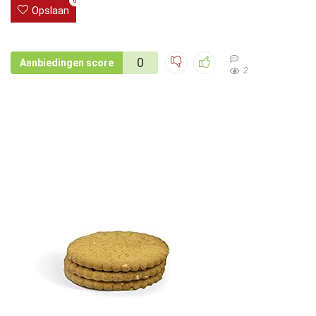
0
Opslaan
0
Aanbiedingen score
2