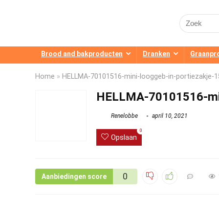
Search
for:
Brood and bakproducten
Dranken
Graanpr
Home
»
HELLMA-70101516-mini-looggeb-in-portiezakje-1
HELLMA-70101516-mini
Renelobbe
april 10, 2021
0
Opslaan
0
Aanbiedingen score