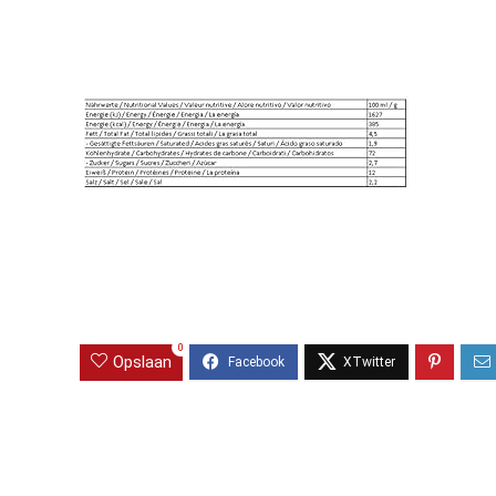
0
Opslaan