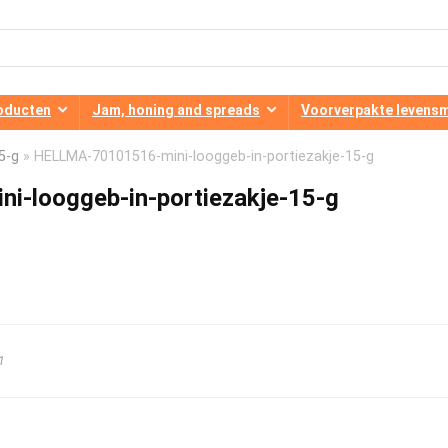
oducten
Jam, honing and spreads
Voorverpakte levens
5-g
»
HELLMA-70101516-mini-looggeb-in-portiezakje-15-g
-looggeb-in-portiezakje-15-g
1