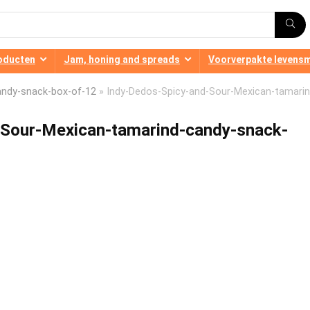
oducten
Jam, honing and spreads
Voorverpakte levens
andy-snack-box-of-12
»
Indy-Dedos-Spicy-and-Sour-Mexican-tamarin
-Sour-Mexican-tamarind-candy-snack-