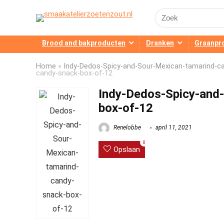
Search
for:
Brood and bakproducten
Dranken
Graanpr
Home
»
Indy-Dedos-Spicy-and-Sour-Mexican-tamarind-c
candy-snack-box-of-12
Indy-Dedos-Spicy-and
box-of-12
Renelobbe
april 11, 2021
0
Opslaan