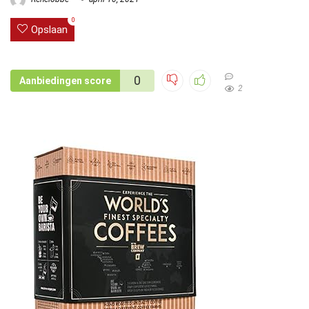
0
Opslaan
0
Aanbiedingen score
2