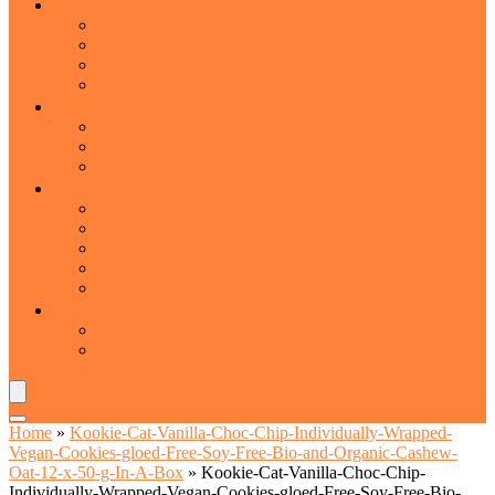
Jam, honing and spreads
Chocopasta’s
Notenpasta’s
Vruchtenspreads
Honing
Voorverpakte levensmiddelen
Kant-en-klaarmaaltijden
Vis and zeevruchten
Pasta
Snacks
Chips
Chocolade
Snoep and kauwgom
Tussendoortjes
Gedroogde vruchten and groenten
Zuivelproducten
Zuiveldranken
Melk and melkvervangers
Home
»
Kookie-Cat-Vanilla-Choc-Chip-Individually-Wrapped-
Vegan-Cookies-gloed-Free-Soy-Free-Bio-and-Organic-Cashew-
Oat-12-x-50-g-In-A-Box
»
Kookie-Cat-Vanilla-Choc-Chip-
Individually-Wrapped-Vegan-Cookies-gloed-Free-Soy-Free-Bio-