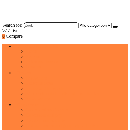
Search for:
Wishlist
0
Compare
Brood and bakproducten
Brood
Koeken
Cakes and taarten
Desserts
Dranken
Frisdranken
Cocktailmixers
IJsthee and limonade
Warme chocolademelk and moutdranken
Sportdranken
Graanproducten
Graan- and snackrepen
Havermout and pap
Koude graanproducten
Cadeaumanden and gourmetgeschenken