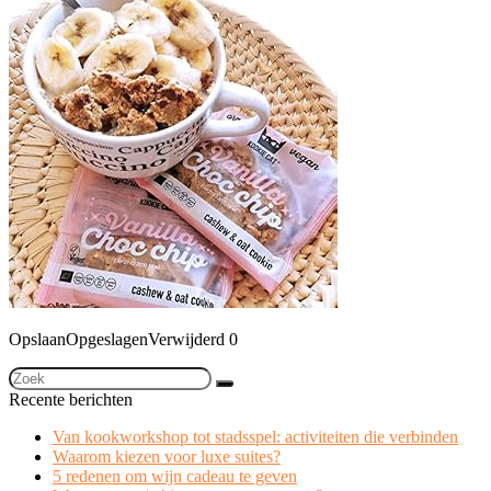
Opslaan
Opgeslagen
Verwijderd
0
Recente berichten
Van kookworkshop tot stadsspel: activiteiten die verbinden
Waarom kiezen voor luxe suites?
5 redenen om wijn cadeau te geven