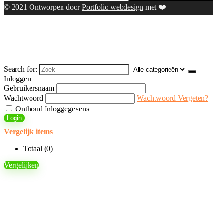
© 2021 Ontworpen door
Portfolio webdesign
met ❤️
Search for:
Inloggen
Gebruikersnaam
Wachtwoord
Wachtwoord Vergeten?
Onthoud Inloggegevens
Login
Vergelijk items
Totaal (
0
)
Vergelijken