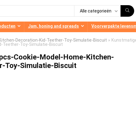
Alle categorieën
oducten
Jam, honing and spreads
Voorverpakte levens
tchen-Decoration-Kid-Teether-Toy-Simulatie-Biscuit
»
Kunstmatig
-Teether-Toy-Simulatie-Biscuit
pcs-Cookie-Model-Home-Kitchen-
r-Toy-Simulatie-Biscuit