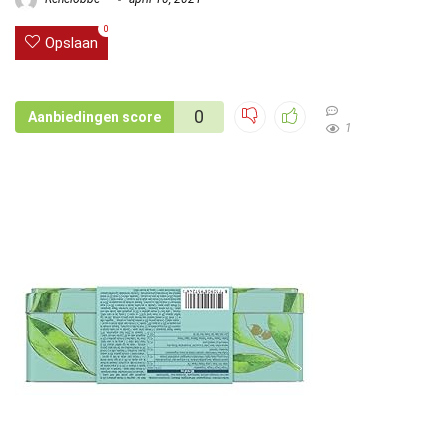
0
Opslaan
0
Aanbiedingen score
1