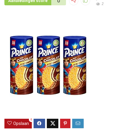
0
Aanbiedingen score
2
0
Opslaan