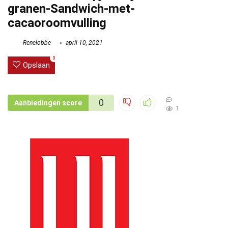
granen-Sandwich-met-
cacaoroomvulling
Renelobbe
april 10, 2021
0
Opslaan
0
Aanbiedingen score
1