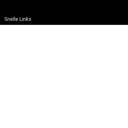
Snelle Links
Home
Winkel
Blogs
Websites
Verklaringen
Privacybeleid
algemene voorwaarden
Openbaarmaking van filialen