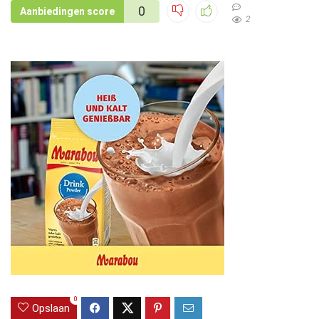
0
Aanbiedingen score
2
0
Opslaan