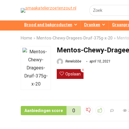
Search
for:
Brood and bakproducten
Dranken
Graanpr
Home
»
Mentos-Chewy-Dragees-Druif-375g-x-20
»
Mento
Mentos-Chewy-Dragees
Renelobbe
april 10, 2021
0
Opslaan
0
Aanbiedingen score