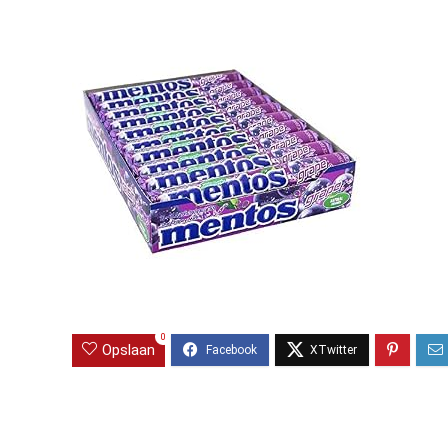
0
Opslaan