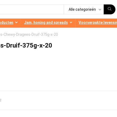
Alle categorieën
oducten
Jam, honing and spreads
Voorverpakte levens
s-Chewy-Dragees-Druif-375g-x-20
-Druif-375g-x-20
2