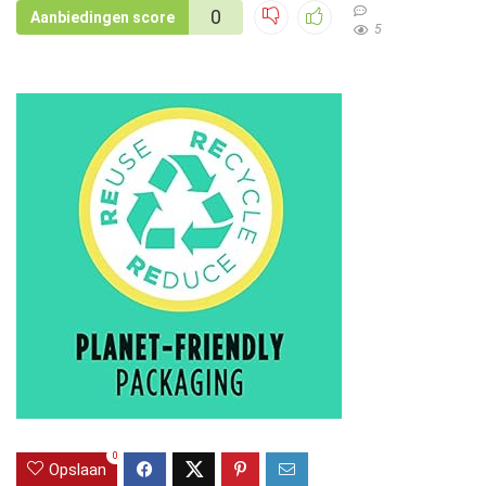
0
Aanbiedingen score
5
0
Opslaan