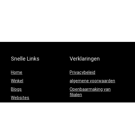
Snelle Links
Verklaringen
Home
Privacybeleid
Winkel
algemene voorwaarden
Blogs
Openbaarmaking van
filialen
Websites