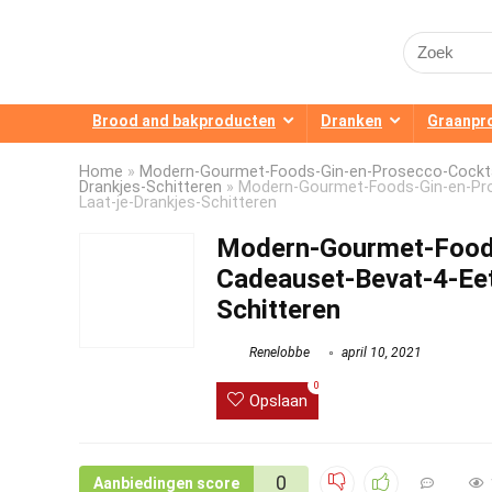
Search
for:
Brood and bakproducten
Dranken
Graanpr
Home
»
Modern-Gourmet-Foods-Gin-en-Prosecco-Cocktail-
Drankjes-Schitteren
»
Modern-Gourmet-Foods-Gin-en-Prose
Laat-je-Drankjes-Schitteren
Modern-Gourmet-Foods-
Cadeauset-Bevat-4-Eetb
Schitteren
Renelobbe
april 10, 2021
0
Opslaan
0
Aanbiedingen score