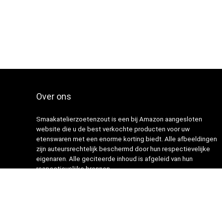
Over ons
Smaakatelierzoetenzout is een bij Amazon aangesloten
website die u de best verkochte producten voor uw
etenswaren met een enorme korting biedt. Alle afbeeldingen
zijn auteursrechtelijk beschermd door hun respectievelijke
eigenaren. Alle geciteerde inhoud is afgeleid van hun
respectievelijke bronnen.
© 2021 Ontworpen door
Portfolio webdesign
met ❤️